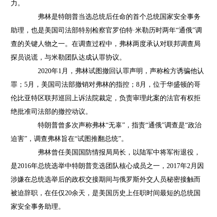
力。
弗林是特朗普当选总统后任命的首个总统国家安全事务
助理，也是美国司法部特别检察官罗伯特·米勒历时两年“通俄”调
查的关键人物之一。在调查过程中，弗林两度承认对联邦调查局
探员说谎，与米勒团队达成认罪协议。
2020年1月，弗林试图撤回认罪声明，声称检方诱骗他认
罪；5月，美国司法部撤销对弗林的指控；8月，位于华盛顿的哥
伦比亚特区联邦巡回上诉法院裁定，负责审理此案的法官有权拒
绝批准司法部的撤控动议。
特朗普曾多次声称弗林“无辜”，指责“通俄”调查是“政治
迫害”，调查弗林旨在“试图推翻总统”。
弗林曾任美国国防情报局局长，以陆军中将军衔退役，
是2016年总统选举中特朗普竞选团队核心成员之一，2017年2月因
涉嫌在总统选举后的政权交接期间与俄罗斯外交人员秘密接触而
被迫辞职，在任仅20余天，是美国历史上任职时间最短的总统国
家安全事务助理。