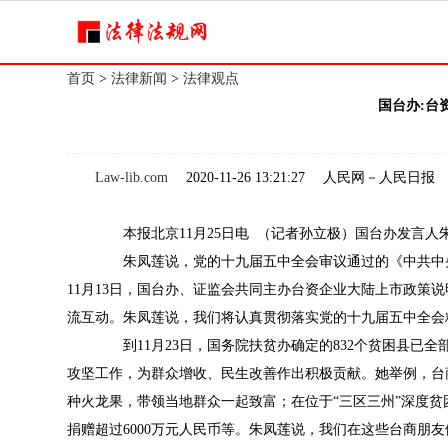
首页
>
法律新闻
>
法律观点
国台办:台
Law-lib.com
2020-11-26 13:21:27 人民网－人民日报
本报北京11月25日电 （记者孙立极）国台办发言人
朱凤莲说，党的十九届五中全会审议通过的《中共中央
11月13日，国台办、证监会共同主办台资企业大陆上市政策
流互动。朱凤莲说，我们将认真贯彻落实党的十九届五中全会
到11月23日，国务院扶贫办确定的832个贫困县已
攻坚工作，为群众增收、民生改善作出积极贡献。她举例，台商
种火龙果，带领当地群众一起致富；在位于“三区三州”深度贫
捐赠超过6000万元人民币等。朱凤莲说，我们在这些台商