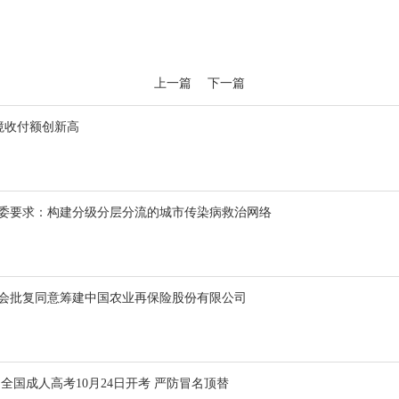
上一篇
下一篇
跨境收付额创新高
部委要求：构建分级分层分流的城市传染病救治网络
监会批复同意筹建中国农业再保险股份有限公司
全国成人高考10月24日开考 严防冒名顶替