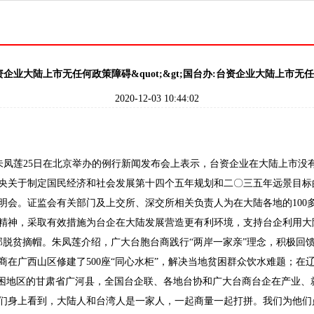
资企业大陆上市无任何政策障碍&quot;&gt;国台办:台资企业大陆上市无
2020-12-03 10:44:02
朱凤莲25日在北京举办的例行新闻发布会上表示，台资企业在大陆上市没
关于制定国民经济和社会发展第十四个五年规划和二〇三五年远景目标的
说明会。证监会有关部门及上交所、深交所相关负责人为在大陆各地的10
精神，采取有效措施为台企在大陆发展营造更有利环境，支持台企利用大
全部脱贫摘帽。朱凤莲介绍，广大台胞台商践行“两岸一家亲”理念，积极
在广西山区修建了500座“同心水柜”，解决当地贫困群众饮水难题；在
困地区的甘肃省广河县，全国台企联、各地台协和广大台商台企在产业、就
朋友们身上看到，大陆人和台湾人是一家人，一起商量一起打拼。我们为他