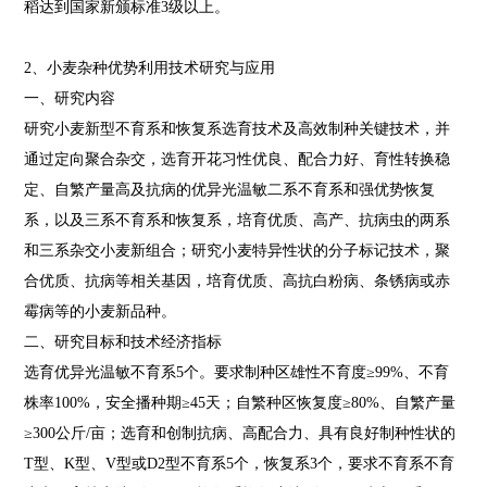
稻达到国家新颁标准3级以上。
2、小麦杂种优势利用技术研究与应用
一、研究内容
研究小麦新型不育系和恢复系选育技术及高效制种关键技术，并
通过定向聚合杂交，选育开花习性优良、配合力好、育性转换稳
定、自繁产量高及抗病的优异光温敏二系不育系和强优势恢复
系，以及三系不育系和恢复系，培育优质、高产、抗病虫的两系
和三系杂交小麦新组合；研究小麦特异性状的分子标记技术，聚
合优质、抗病等相关基因，培育优质、高抗白粉病、条锈病或赤
霉病等的小麦新品种。
二、研究目标和技术经济指标
选育优异光温敏不育系5个。要求制种区雄性不育度≥99%、不育
株率100%，安全播种期≥45天；自繁种区恢复度≥80%、自繁产量
≥300公斤/亩；选育和创制抗病、高配合力、具有良好制种性状的
T型、K型、V型或D2型不育系5个，恢复系3个，要求不育系不育