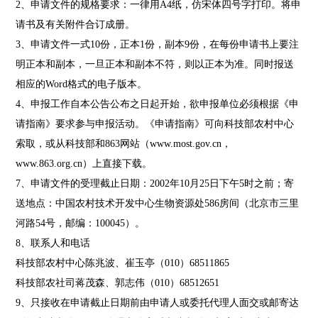
2、申请文件的规格要求：一律用A4纸，仿宋体四号字打印。将申
请书及有关附件合订成册。
3、申请文件一式10份，正本1份，副本9份，在每份申请书上要注
明正本和副本，一旦正本和副本不符，则以正本为准。同时报送
相应的Word格式的电子版本。
4、申报工作自本公告公布之日起开始，欲申报单位必须根据《申
请指南》要求参与申报活动。《申请指南》可向科技部农村中心
索取，或从科技部和863网站（www.most.gov.cn
，
www.863.org.cn）上直接下载。
7、申请文件的受理截止日期：2002年10月25日下午5时之前；寄
送地点：中国农村技术开发中心生物资源处586房间（北京市三里
河路54号，邮编：100045）。
8、联系人和电话
科技部农村中心陈兆波、崔玉亭（010）68511865
科技部农社司蒋茂森、郭志伟（010）68512651
9、只接收在申请截止日期前由申请人或委托代理人面交或邮寄达