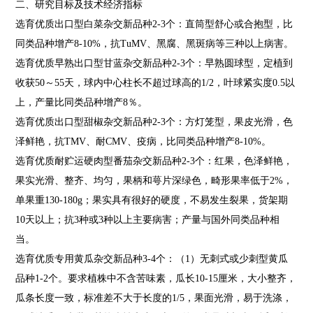
二、研究目标及技术经济指标
选育优质出口型白菜杂交新品种2-3个：直筒型舒心或合抱型，比
同类品种增产8-10%，抗TuMV、黑腐、黑斑病等三种以上病害。
选育优质早熟出口型甘蓝杂交新品种2-3个：早熟圆球型，定植到
收获50～55天，球内中心柱长不超过球高的1/2，叶球紧实度0.5以
上，产量比同类品种增产8％。
选育优质出口型甜椒杂交新品种2-3个：方灯笼型，果皮光滑，色
泽鲜艳，抗TMV、耐CMV、疫病，比同类品种增产8-10%。
选育优质耐贮运硬肉型番茄杂交新品种2-3个：红果，色泽鲜艳，
果实光滑、整齐、均匀，果柄和萼片深绿色，畸形果率低于2%，
单果重130-180g；果实具有很好的硬度，不易发生裂果，货架期
10天以上；抗3种或3种以上主要病害；产量与国外同类品种相
当。
选育优质专用黄瓜杂交新品种3-4个：（1）无刺式或少刺型黄瓜
品种1-2个。要求植株中不含苦味素，瓜长10-15厘米，大小整齐，
瓜条长度一致，标准差不大于长度的1/5，果面光滑，易于洗涤，