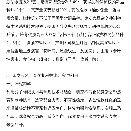
新型恢复系2-3套，培育新型杂交种3-4个（获得品种保护权的新品
种1－2个），其产量优势超过20%，其他性状（油份含量、蛋白
质含量、抗性等）不低于同类型对照品种。建立大豆杂交种制种
技术体系和技术规程，使田间异交率超过60%，制种量超过65公
斤/亩。培育优质高产大豆新品种5-6个（获得品种保护权的新品种
2－3个），含油23%以上，产量比同类型对照品种提高10%以上，
兼抗当地主要病害（花叶病、胞囊线虫、灰斑病）、虫害（食叶
性害虫、食心虫、蚜虫），耐逆（干旱、盐碱、酸）。
5、杂交玉米不育化制种技术研究与利用
一、研究内容
利用分子标记技术与常规技术相结合，研究不育化优良杂交种选
育和制种技术，选育配合力高、不育性稳定、农艺性状优良的玉
米温敏核雄性不育系和适应性广、恢复力强的恢复系，实现二系
配套，选育配合力高、适应性广、优质专用玉米自交系和杂交玉
米新品种。