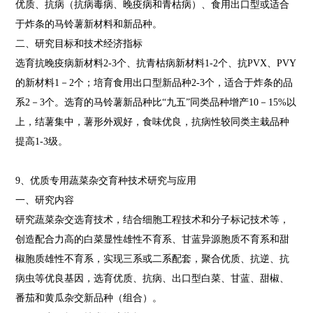
优质、抗病（抗病毒病、晚疫病和青枯病）、食用出口型或适合
于炸条的马铃薯新材料和新品种。
二、研究目标和技术经济指标
选育抗晚疫病新材料2-3个、抗青枯病新材料1-2个、抗PVX、PVY
的新材料1－2个；培育食用出口型新品种2-3个，适合于炸条的品
系2－3个。选育的马铃薯新品种比“九五”同类品种增产10－15%以
上，结薯集中，薯形外观好，食味优良，抗病性较同类主栽品种
提高1-3级。
9、优质专用蔬菜杂交育种技术研究与应用
一、研究内容
研究蔬菜杂交选育技术，结合细胞工程技术和分子标记技术等，
创造配合力高的白菜显性雄性不育系、甘蓝异源胞质不育系和甜
椒胞质雄性不育系，实现三系或二系配套，聚合优质、抗逆、抗
病虫等优良基因，选育优质、抗病、出口型白菜、甘蓝、甜椒、
番茄和黄瓜杂交新品种（组合）。