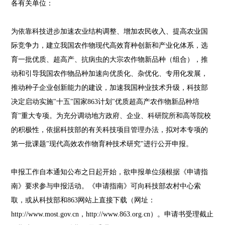
各有关单位：
为依靠科技进步加速农业结构调整、增加农民收入、提高农业国
际竞争力，建立我国农作物现代高效育种创新和产业化体系，选
育一批优质、超高产、抗病虫的大宗农作物新品种（组合），推
动和引导我国农作物品种加速向优质化、杂优化、专用化发展，
推动种子企业创新能力的建设，加速我国种业技术升级，科技部
决定启动实施"十五"国家863计划"优质超高产农作物新品种培
育"重大专项。为充分调动地方政府、企业、科研院所和高等院校
的积极性，依据科技部的有关科技项目管理办法，拟对本专项的
第一批课题"现代高效农作物育种技术研究"进行公开申报。
申报工作自本通知公布之日起开始，欲申报单位须根据《申请指
南》要求参与申报活动。《申请指南》可向科技部农村中心索
取，或从科技部和863网站上直接下载（网址：
http://www.most.gov.cn，http://www.863.org.cn）。申请书受理截止