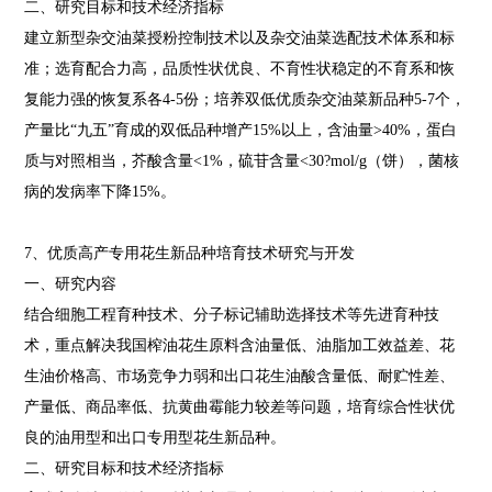
二、研究目标和技术经济指标
建立新型杂交油菜授粉控制技术以及杂交油菜选配技术体系和标
准；选育配合力高，品质性状优良、不育性状稳定的不育系和恢
复能力强的恢复系各4-5份；培养双低优质杂交油菜新品种5-7个，
产量比“九五”育成的双低品种增产15%以上，含油量>40%，蛋白
质与对照相当，芥酸含量<1%，硫苷含量<30?mol/g（饼），菌核
病的发病率下降15%。
7、优质高产专用花生新品种培育技术研究与开发
一、研究内容
结合细胞工程育种技术、分子标记辅助选择技术等先进育种技
术，重点解决我国榨油花生原料含油量低、油脂加工效益差、花
生油价格高、市场竞争力弱和出口花生油酸含量低、耐贮性差、
产量低、商品率低、抗黄曲霉能力较差等问题，培育综合性状优
良的油用型和出口专用型花生新品种。
二、研究目标和技术经济指标